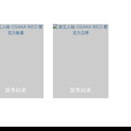
壓克力鑰匙圈盲袋
壓克力徽章盲袋
NT$200
NT$200
販售結束
販售結束
格-OSAKA NEO 壓克
第五人格-OSAKA NEO 壓克
力板畫
力立牌
NT$550
NT$450