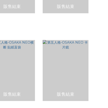
販售結束
販售結束
-OSAKA NEO NEO
第五人格-OSAKA NEO横断
リーズ横断 卡片盲袋
壓克力鑰匙圈 全套
NT$100
NT$1,000
販售結束
販售結束
格-OSAKA NEO横断
第五人格-OSAKA NEO 卡片