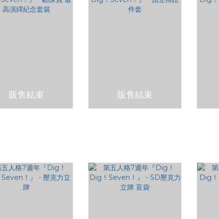
販售結束
販售結束
格7週年『Dig！Dig！
第五人格7週年『Dig！Dig！
第五人
en！』 - 勘探員 最高演繹
Seven！』 - 拍立得證件套
Se
紀念套裝
NT$700
NT$350