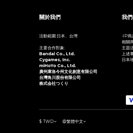
關於我們
我們
活動範圍:日本、台灣
•IP
相關
主要合作對象:
主題
Bandai Co., Ltd.
上述
Cygames, Inc.
日本
miHoYo Co., Ltd.
廣州庫洛今州文化創意有限公司
台灣角川股份有限公司
株式会社つくり
$
TWD
繁體中文