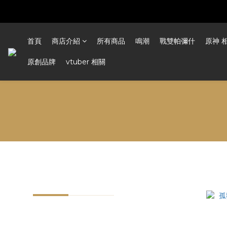
首頁
商店介紹
所有商品
鳴潮
戰雙帕彌什
原神 
原創品牌
vtuber 相關
分類
精選商品