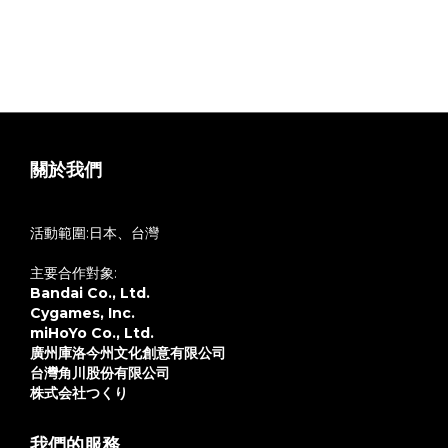
運送導致外盒、包裝破損，本公司將不會回應，對外盒、紙卡較
在意的買家下單前請慎思。
7.在意盒況者、八角仙人請勿下單，謝謝
8.如遇不可抗力因素導致延遲出貨，將會於FB公告
關於我們
活動範圍:日本、台灣
主要合作對象:
Bandai Co., Ltd.
Cygames, Inc.
miHoYo Co., Ltd.
廣州庫洛今州文化創意有限公司
台灣角川股份有限公司
株式会社つくり
我們的服務