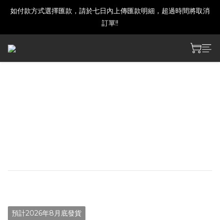
如付款方式選擇匯款，請於七日內上傳匯款明細，超過時間將取消
建議下單前發訊確認商品是否還有庫存喔!
訂單!!
建議下單前發訊確認商品是否還有庫存喔!
【預購】鳴潮 愛彌斯環宇穹
音 主題禮盒-女漂泊者款
預購期間3/17 18:00~3/30 12:00
預計8月開始出貨
NT$1,450
預計2026年8月底發貨