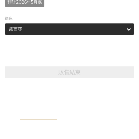
預計2026年5月底
顏色
販售結束
商品描述
送貨及付款方式
※注意事項※
1.預購商品請與一般現貨商品分開下單