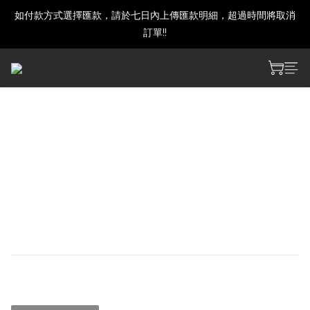
如付款方式選擇匯款，請於七日內上傳匯款明細，超過時間將取消
建議下單前發訊確認商品是否還有庫存喔!
訂單!!
建議下單前發訊確認商品是否還有庫存喔!
【預購】戰雙帕彌什 悠旅絮
語 主題毛絨卡套
尺寸：約 110 × 70 mm
材質：100% 聚酯纖維
工藝：刺繡、車縫、轉印
NT$400