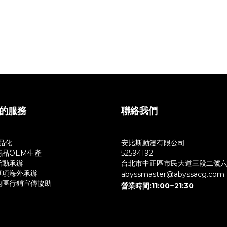
止
物流運送導致外盒、包裝破損，本公司將不會回應，對外盒、紙卡較在意的
的服務
聯絡我們
商品化
安比斯動漫有限公司
商品OEM生產
52594192
活動承辦
台北市中正區市民大道三段二號
事項海外承辦
abyssmaster@abyssacg.com
地區行銷宣傳協助
營業時間:11:00~21:30