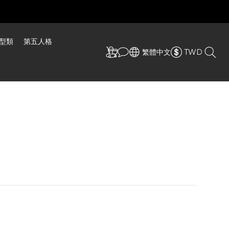
型類
第五人格
繁體中文
TWD
- Monster Hunter Rise 艾路
猫系列”盒玩
，如購買六支則直接以一套中盒出貨