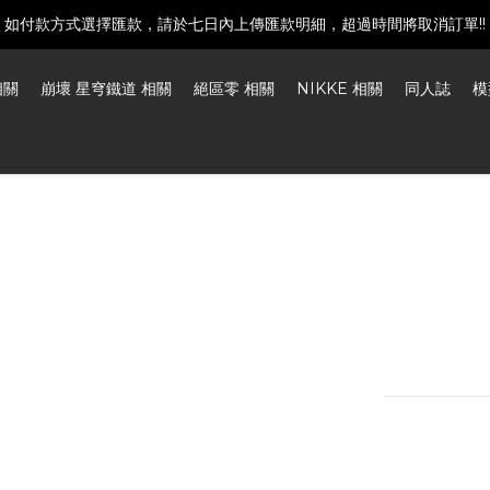
如付款方式選擇匯款，請於七日內上傳匯款明細，超過時間將取消訂單!!
建議下單前發訊確認商品是否還有庫存喔!
建議下單前發訊確認商品是否還有庫存喔!
相關
崩壞 星穹鐵道 相關
絕區零 相關
NIKKE 相關
同人誌
模
APEX 
猫 “
現貨盲盒出貨
NT$350