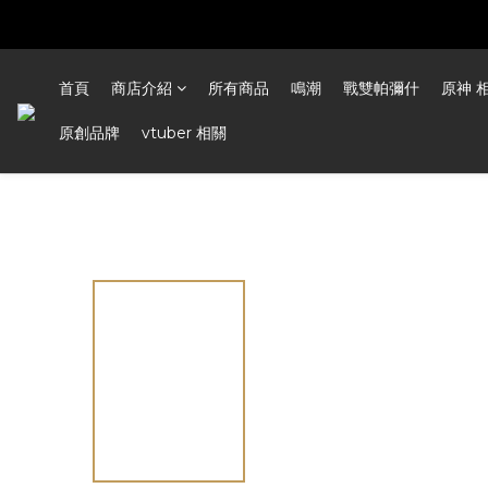
首頁
商店介紹
所有商品
鳴潮
戰雙帕彌什
原神 
原創品牌
vtuber 相關
全部商品
模型類
/