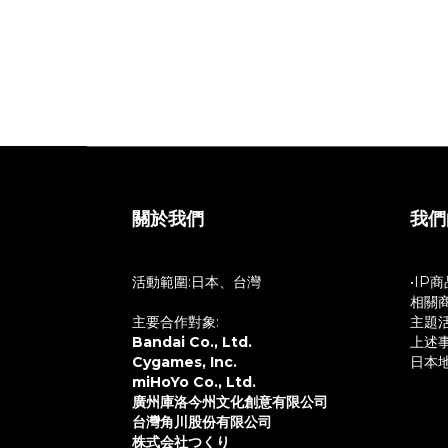
3.如您購買的商品有贈送活動贈品，我們為隨機贈送，送完為
4.預購商品及一般商品請分開下單
5.本店出貨前皆確認內容物無損，並在監控底下包裝出貨
6.商品包裝目的為保護內容物，如在內容物無損的狀況，因
7.在意盒況者、八角仙人請勿下單，謝謝
關於我們
我們
活動範圍:日本、台灣
•IP
相關
主要合作對象:
主題
Bandai Co., Ltd.
上述
Cygames, Inc.
日本
miHoYo Co., Ltd.
廣州庫洛今州文化創意有限公司
台灣角川股份有限公司
株式会社つくり