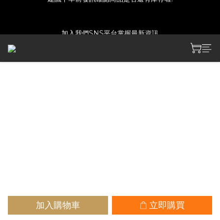
建議下單前發訊確認商品是否還有庫存喔!
加入我們SNS平台掌握最新資訊
如付款方式選擇匯款，請於七日內上傳匯款明細，超過時間將取消
訂單!!
建議下單前發訊確認商品是否還有庫存喔!
[買動漫][限]雌性小鬼莉娜醬
VOL.2
NT$280
加入購物車
立即購買