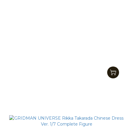
【現貨】APEX 明日方舟 來份甜點系列-年&令&夕
NT$750