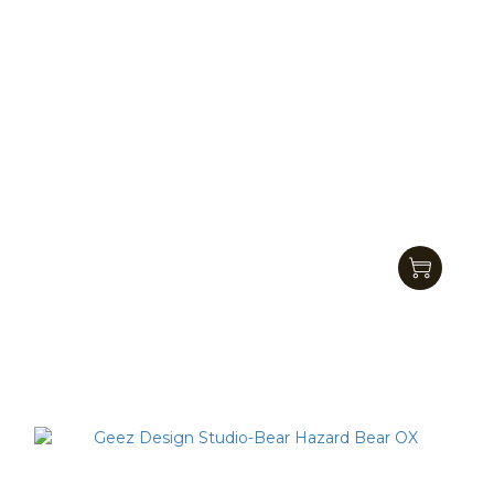
Geez Design Studio-tian.long.lu
NT$350