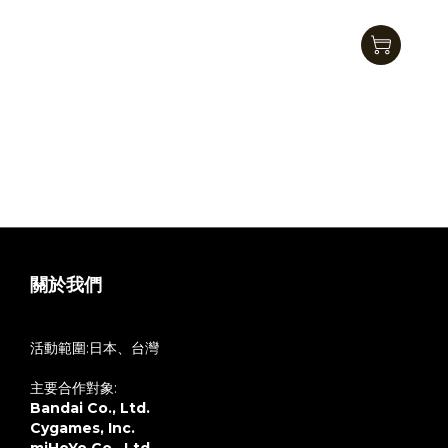
Geez Design Studio-HEADSWAP Series Classic
Primary Colors
NT$350
關於我們
活動範圍:日本、台灣
主要合作對象:
Bandai Co., Ltd.
Cygames, Inc.