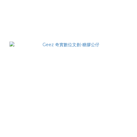
GRIDMAN UNIVERSE Rikka Takarada Chinese Dress
Ver. 1/7 Complete Figure
NT$3,880