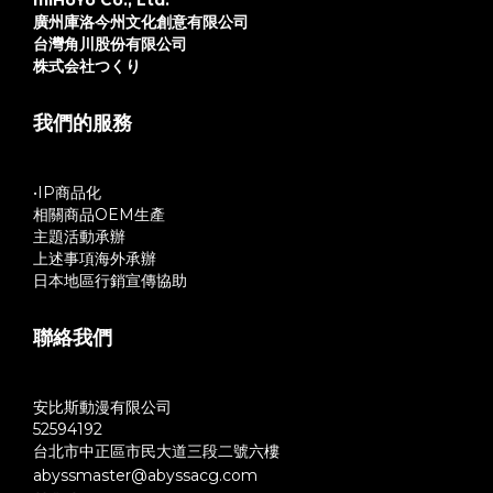
miHoYo Co., Ltd.
廣州庫洛今州文化創意有限公司
台灣角川股份有限公司
株式会社つくり
我們的服務
•IP商品化
相關商品OEM生產
主題活動承辦
上述事項海外承辦
日本地區行銷宣傳協助
聯絡我們
安比斯動漫有限公司
52594192
台北市中正區市民大道三段二號六樓
abyssmaster@abyssacg.com