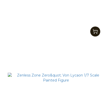
【現貨】 APEX - 原神 八重神子 浮世笑百姿ver.1/7 完成品(附
特典)
NT$5,800