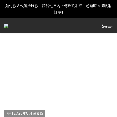
如付款方式選擇匯款，請於七日內上傳匯款明細，超過時間將取消
建議下單前發訊確認商品是否還有庫存喔!
訂單!!
建議下單前發訊確認商品是否還有庫存喔!
【預購】鳴潮 愛彌斯環宇穹
音 主題禮盒-男漂泊者款
預購期間3/17 18:00~3/30 12:00
預計8月開始出貨
NT$1,450
預計2026年8月底發貨