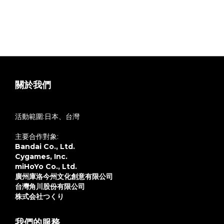
運送導致外盒、包裝破損，本公司將不會回應，對外盒、紙卡較
在意的買家下單前請慎思。
7.在意盒況者、八角仙人請勿下單，謝謝
8.如遇不可抗力因素導致延遲出貨，將會於FB公告
關於我們
活動範圍:日本、台灣
主要合作對象:
Bandai Co., Ltd.
Cygames, Inc.
miHoYo Co., Ltd.
廣州庫洛今州文化創意有限公司
台灣角川股份有限公司
株式会社つくり
我們的服務