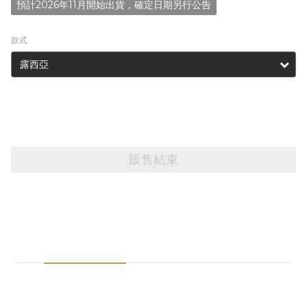
預計2026年11月開始出貨，確定日期另行公告
款式
販售結束
商品描述
送貨及付款方式
※注意事項※
1.預購商品請與一般現貨商品分開下單