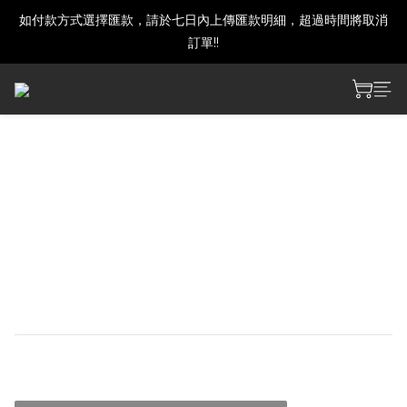
如付款方式選擇匯款，請於七日內上傳匯款明細，超過時間將取消
建議下單前發訊確認商品是否還有庫存喔!
訂單!!
建議下單前發訊確認商品是否還有庫存喔!
【預購】戰雙帕彌什 露西亞
枕夢甜囈主題 毛絨抱枕
【工藝】刺繡
【材質】100% 聚酯纖維
【尺寸】約 45 × 37 cm
NT$600