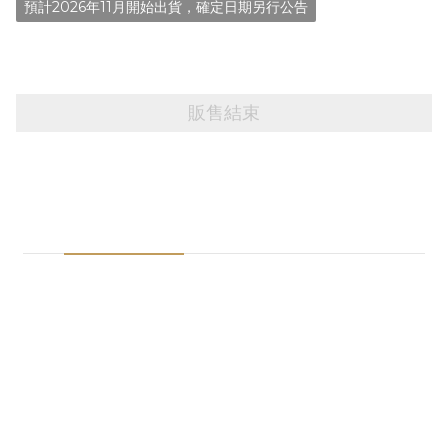
預計2026年11月開始出貨，確定日期另行公告
販售結束
商品描述
送貨及付款方式
※注意事項※
1.預購商品請與一般現貨商品分開下單
2.如您的訂單同時有預購商品及一般商品，將會取消訂單請您重
新下單
3.如您購買的商品有贈送活動贈品，我們為隨機贈送，送完為止
4.本店出貨前皆確認內容物無損，並在監控底下包裝出貨
5.商品包裝目的為保護內容物，如在內容物無損的狀況，因物流運
送導致外盒、包裝破損，本公司將不會回應，對外盒、紙卡較在
意的買家下單前請慎思。