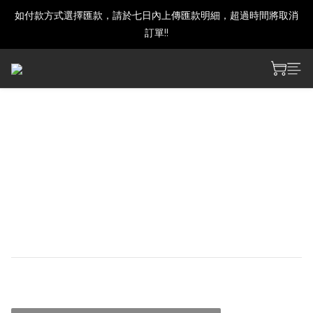
如付款方式選擇匯款，請於七日內上傳匯款明細，超過時間將取消
建議下單前發訊確認商品是否還有庫存喔!
訂單!!
建議下單前發訊確認商品是否還有庫存喔!
【預購】戰雙帕彌什 露西亞
枕夢甜囈主題 阿呆蛙掛件
【工藝】刺繡、熱轉印
【材質】100% 聚酯纖維
【尺寸】約 120 mm
NT$250