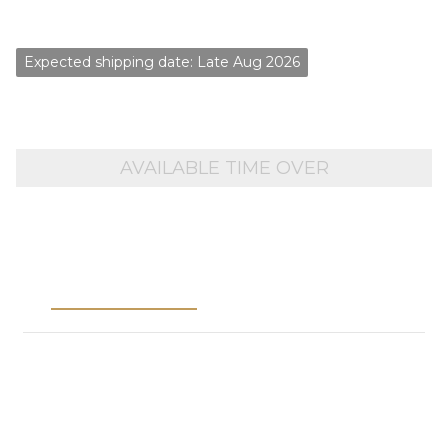
NT$1,450
Expected shipping date: Late Aug 2026
AVAILABLE TIME OVER
Description
Shipping &
Payment
※NOTICE※
1. Please place pre-order items separately from in-stock
items.
2. Orders containing both pre-order and in-stock items
will be canceled. Please reorder separately.