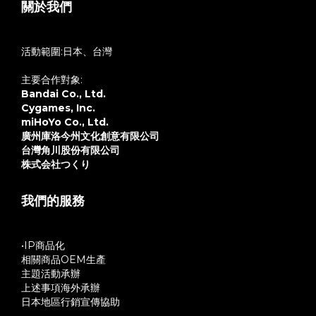
關於我們
活動範圍:日本、台灣
主要合作對象:
Bandai Co., Ltd.
Cygames, Inc.
miHoYo Co., Ltd.
廣州庫洛今州文化創意有限公司
台灣角川股份有限公司
株式会社つくり
我們的服務
•IP商品化
相關商品OEM生產
主題活動承辦
上述事項海外承辦
日本地區行銷宣傳協助