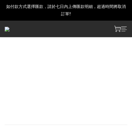
如付款方式選擇匯款，請於七日內上傳匯款明細，超過時間將取消
建議下單前發訊確認商品是否還有庫存喔!
訂單!!
建議下單前發訊確認商品是否還有庫存喔!
【Pre-order】Wuthering
Waves Aemeath Soaring
Tunes Themed Gift Box-
Male Rover
預購期間3/17 18:00~3/30 12:00
預計8月開始出貨