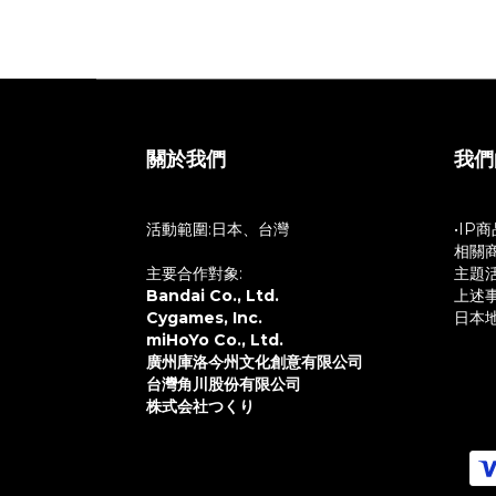
關於我們
我們
活動範圍:日本、台灣
•IP
相關
主要合作對象:
主題
Bandai Co., Ltd.
上述
Cygames, Inc.
日本
miHoYo Co., Ltd.
廣州庫洛今州文化創意有限公司
台灣角川股份有限公司
株式会社つくり