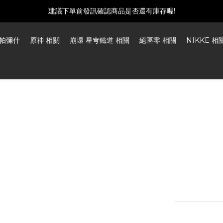
建議下單前發訊確認商品是否還有庫存喔!
建議下單前發訊確認商品是否還有庫存喔!
加入我們SNS平台掌握最新資訊
帕彌什
原神 相關
崩壞 星穹鐵道 相關
絕區零 相關
NIKKE 相
如付款方式選擇匯款，請於七日內上傳匯款明細，超過時間將取消訂單!!
建議下單前發訊確認商品是否還有庫存喔!
Punish
Musing
Size: Appro
Material: Acr
Craftsmanshi
NT$200