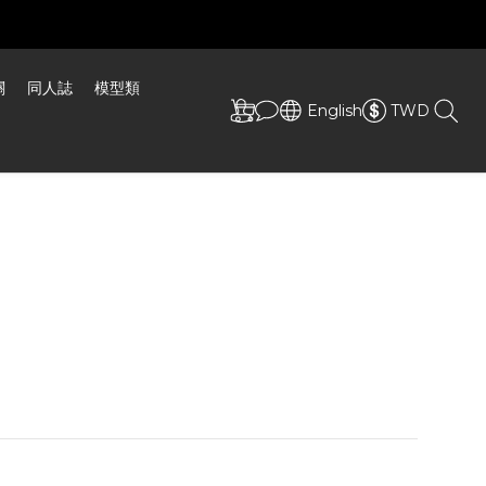
關
同人誌
模型類
English
TWD
ing: Gray Raven Travelers'
s Chibi Selfie Stick
x. 100 × 180 mm
ylic
p: Offset Printing