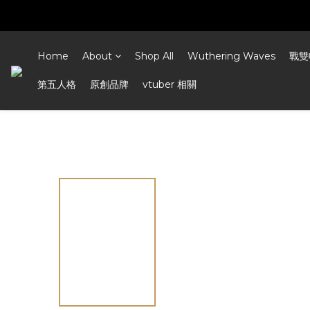
Home
About
Shop All
Wuthering Waves
戰雙
第五人格
原創品牌
vtuber 相關
View All
戰雙帕彌什
/