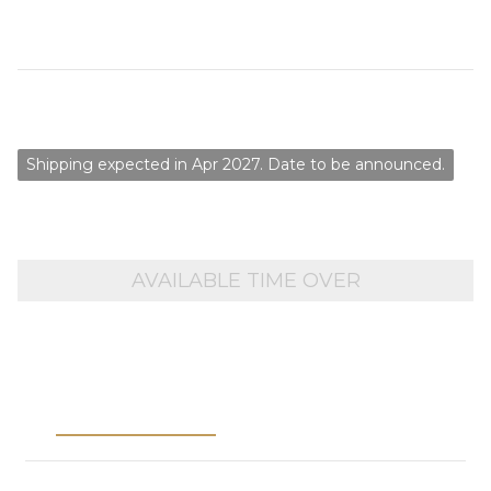
コピーライト：©sprite, NekoNyan Ltd, Hikari Field. 
©2007-2025 Gift Co.,Ltd. ©2025 JAST.
NT$2,500
Shipping expected in Apr 2027. Date to be announced.
AVAILABLE TIME OVER
Description
Shipping &
Payment
※Notes※