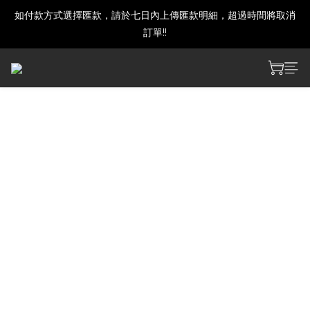
如付款方式選擇匯款，請於七日內上傳匯款明細，超過時間將取消
建議下單前發訊確認商品是否還有庫存喔!
訂單!!
建議下單前發訊確認商品是否還有庫存喔!
AOKANA - FOUR RHYTHMS
ACROSS THE BLUE -
FUMOFUMO MISAKI
サイズ：全高約20cm (座った状態)
発売元：JAST
販売元：JAST
企画協力・製造元：GIFT 
UPC: 850066087053