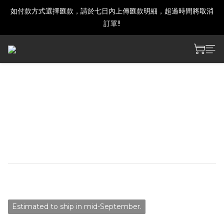
如付款方式選擇匯款，請於七日內上傳匯款明細，超過時間將取消
建議下單前發訊確認商品是否還有庫存喔!
訂單!!
建議下單前發訊確認商品是否還有庫存喔!
鳴潮 - 鳴樂之時主題壓克力擺
件
預計九月中旬出貨
NT$280
Estimated to ship in mid-September.