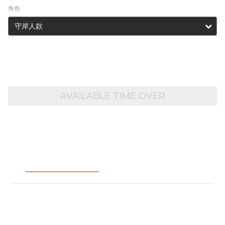
角色
AVAILABLE TIME OVER
Description
Shipping &
Payment
※NOTICE※
1. Please place pre-order items separately from in-stock
items.