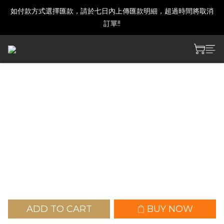
如付款方式選擇匯款，請於七日內上傳匯款明細，超過時間將取消
建議下單前發訊確認商品是否還有庫存喔!
訂單!!
建議下單前發訊確認商品是否還有庫存喔!
[買動漫][限]對常來我家的辣
妹為所欲為4.5
NT$250
ADD TO CART
BUY NOW