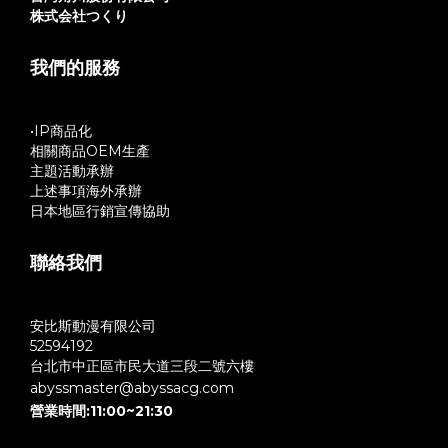
株式会社つくり
我們的服務
•IP商品化
相關商品OEM生產
主題活動承辦
上述事項海外承辦
日本地區行銷宣傳協助
聯絡我們
安比斯動漫有限公司
52594192
台北市中正區市民大道三段二號六樓
abyssmaster@abyssacg.com
營業時間:11:00~21:30