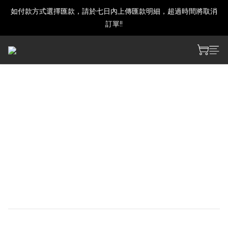
如付款方式選擇匯款，請於七日內上傳匯款明細，超過時間將取消
建議下單前發訊確認商品是否還有庫存喔!
訂單!!
建議下單前發訊確認商品是否還有庫存喔!
第五人格7週年『Dig！Dig！
Seven！』 - 馬口鐵徽章盲袋
此為預購頁面
預購開放時間:09/01 12:00~ 09/14 23:59
出貨預定時間:11月下旬
「預購商品不開放 LINE Pay & 一卡通 MONEY 付款」
造成不便，敬請見諒