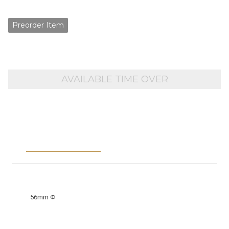
NT$120
Preorder Item
AVAILABLE TIME OVER
Description
Shipping &
Payment
Identity V 7th Anniversary “Dig! Dig! Seven!”
Limited edition merchandise!
Size:
56mm Φ