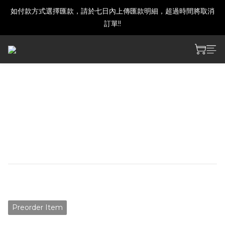
如付款方式選擇匯款，請於七日內上傳匯款明細，超過時間將取消
建議下單前發訊確認商品是否還有庫存喔!
訂單!!
建議下單前發訊確認商品是否還有庫存喔!
【預購】戰雙帕彌什 霧中暮
影主題鏡面壓克力擺件
預計2026年4月底官方發貨
NT$300
Preorder Item