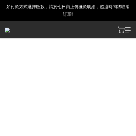
如付款方式選擇匯款，請於七日內上傳匯款明細，超過時間將取消
建議下單前發訊確認商品是否還有庫存喔!
訂單!!
建議下單前發訊確認商品是否還有庫存喔!
劇場版 魔法少女まどか☆マ
ギカ[新編]叛逆の物語 アク
リルスタンド
【サイズ】約W110×H125mm
【素材】アクリル
NT$350