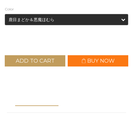
Color
ADD TO CART
BUY NOW
Description
Shipping &
Payment
※Notes※
1.Please place pre-order items separately from in-stock
items.