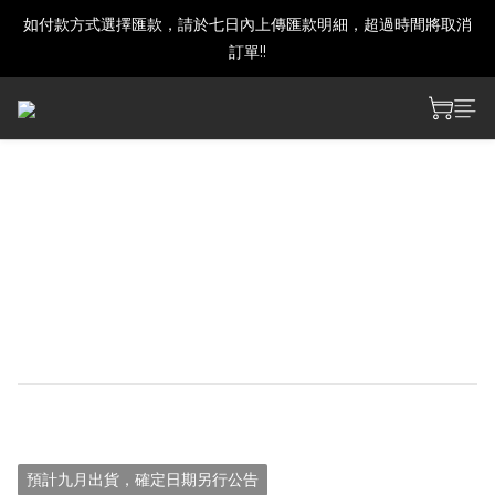
如付款方式選擇匯款，請於七日內上傳匯款明細，超過時間將取消
建議下單前發訊確認商品是否還有庫存喔!
訂單!!
建議下單前發訊確認商品是否還有庫存喔!
《預購》鳴潮 3.2 - 共鳴者主
題滑鼠墊
因尺寸關係
只能以郵局配送
NT$550
預計九月出貨，確定日期另行公告