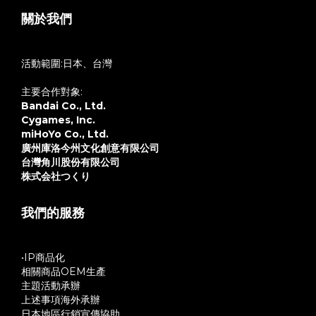
關於我們
活動範圍:日本、台灣
主要合作對象:
Bandai Co., Ltd.
Cygames, Inc.
miHoYo Co., Ltd.
廣州庫洛今州文化創意有限公司
台灣角川股份有限公司
株式会社つくり
我們的服務
•IP商品化
相關商品OEM生產
主題活動承辦
上述事項海外承辦
日本地區行銷宣傳協助