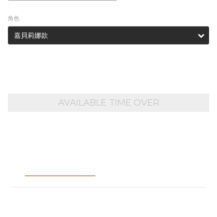
角色
AVAILABLE TIME OVER
Description
Shipping &
Payment
預計九月出貨
材質:超細纖維布、橡膠