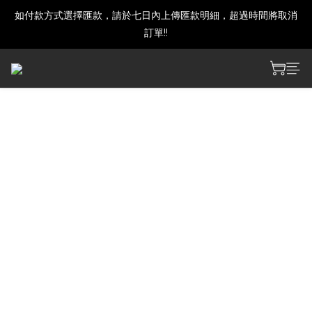
如付款方式選擇匯款，請於七日內上傳匯款明細，超過時間將取消
建議下單前發訊確認商品是否還有庫存喔!
訂單!!
建議下單前發訊確認商品是否還有庫存喔!
勝利の女神：NIKKE アクリ
ルスタンド ギルティ:ディス
ビリーフウェーブ
‧材質：壓克力
‧品牌：Algernon Product（アルジャーノンプロダク
ト）
‧商品尺寸：約W41～77×H128mm以内
‧製造商：Algernon Product（アルジャーノンプロダク
ト）