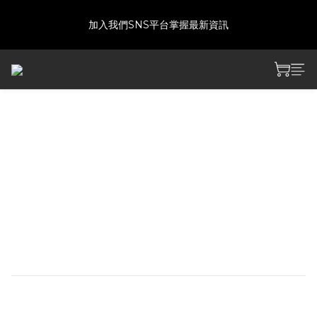
建議下單前發訊確認商品是否還有庫存喔!
加入我們SNS平台掌握最新資訊
如付款方式選擇匯款，請於七日內上傳匯款明細，超過時間將取消
訂單!!
建議下單前發訊確認商品是否還有庫存喔!
[預購]戰雙帕彌什 烈日將燼
塗裝主題 壓克力雙插立牌
【工藝】柯式印刷、燙銀
【材質】壓克力
【尺寸】總高約 140mm
【包裝方式】PVC盒＋背卡
NT$290