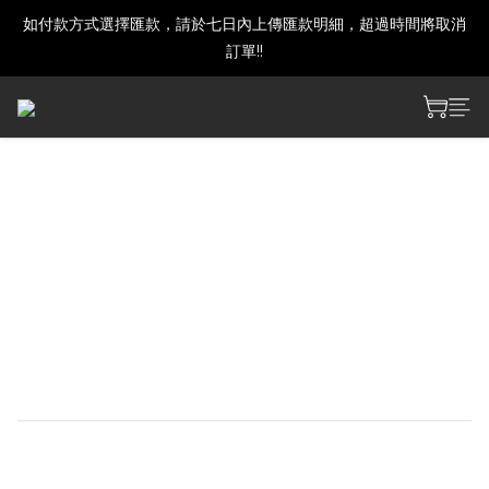
如付款方式選擇匯款，請於七日內上傳匯款明細，超過時間將取消
建議下單前發訊確認商品是否還有庫存喔!
訂單!!
建議下單前發訊確認商品是否還有庫存喔!
初音ミク 百鬼夜行 ～麗宴～
箔押しアクリルキーホルダ
ー
【サイズ】約H85×W65×D3mm
【素材】アクリル・金属
NT$200