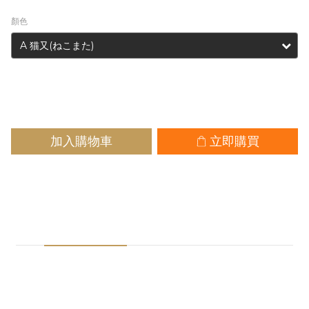
顏色
加入購物車
立即購買
商品描述
送貨及付款方式
※注意事項※
1.預購商品請與一般現貨商品分開下單
2.如您的訂單同時有預購商品及一般商品，將會取消訂單請您重
新下單