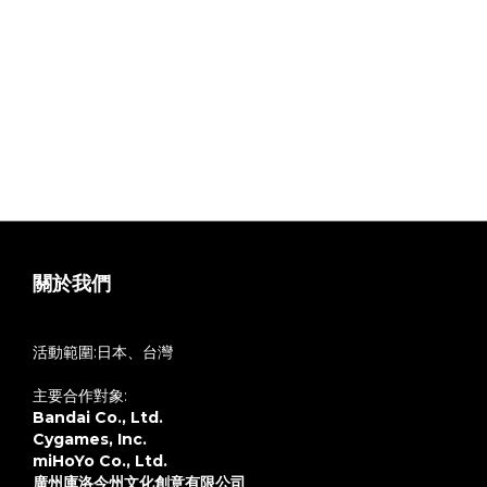
3.如您購買的商品有贈送活動贈品，我們為隨機贈送，送完為止
4.預購商品及一般商品請分開下單
5.本店出貨前皆確認內容物無損，並在監控底下包裝出貨
6.商品包裝目的為保護內容物，如在內容物無損的狀況，因物流
運送導致外盒、包裝破損，本公司將不會回應，對外盒、紙卡較
在意的買家下單前請慎思。
7.在意盒況者、八角仙人請勿下單，謝謝
8.如遇不可抗力因素導致延遲出貨，將會於FB公告
關於我們
活動範圍:日本、台灣
主要合作對象:
Bandai Co., Ltd.
Cygames, Inc.
miHoYo Co., Ltd.
廣州庫洛今州文化創意有限公司