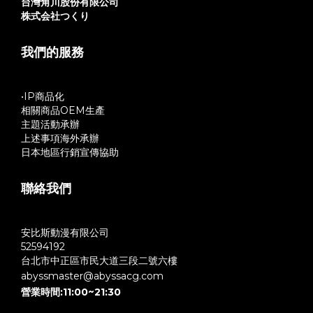
台灣角川股份有限公司
株式会社つくり
我們的服務
•IP商品化
相關商品OEM生產
主題活動承辦
上述事項海外承辦
日本地區行銷宣傳協助
聯絡我們
安比斯動漫有限公司
52594192
台北市中正區市民大道三段二號六樓
abyssmaster@abyssacg.com
營業時間:11:00~21:30