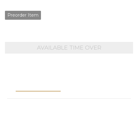
NT$4,000
Preorder Item
AVAILABLE TIME OVER
Description
Shipping &
Payment
※Notes※
1.Please place pre-order items separately from in-stock
items.
2.If your order contains both pre-order and in-stock items,
the order will be canceled and you will be asked to place
separate orders.