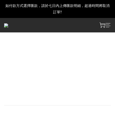
如付款方式選擇匯款，請於七日內上傳匯款明細，超過時間將取消
建議下單前發訊確認商品是否還有庫存喔!
訂單!!
建議下單前發訊確認商品是否還有庫存喔!
Aoi Hinamori 2026 個展 -預
購商品-【LAHEE】
十字架尺寸：約 50 × 40mm
中央鑲嵌鋯石
鍊長：16／18 吋可選
材質：銅、鍍 K 金
附收納袋與首飾盒